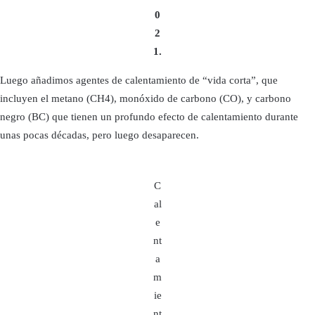
0
2
1.
Luego añadimos agentes de calentamiento de “vida corta”, que
incluyen el metano (CH4), monóxido de carbono (CO), y carbono
negro (BC) que tienen un profundo efecto de calentamiento durante
unas pocas décadas, pero luego desaparecen.
C
al
e
nt
a
m
ie
nt