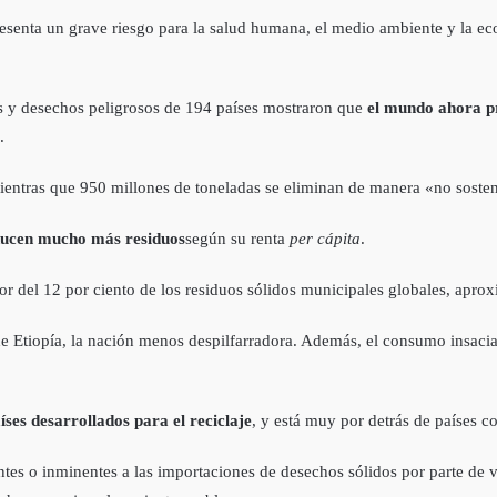
senta un grave riesgo para la salud humana, el medio ambiente y la ec
os y desechos peligrosos de 194 países mostraron que
el mundo ahora pr
.
ientras que 950 millones de toneladas se eliminan de manera «no sosten
ducen mucho más residuos
según su renta
per cápita
.
r del 12 por ciento de los residuos sólidos municipales globales, apro
 de Etiopía, la nación menos despilfarradora. Además, el consumo insac
ses desarrollados para el reciclaje
, y está muy por detrás de países c
ntes o inminentes a las importaciones de desechos sólidos por parte de v