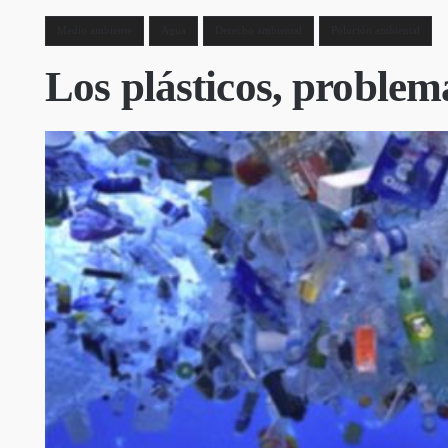
Medio ambiente
Agua
Derecho ambiental
Polución ambiental
Los plásticos, proble