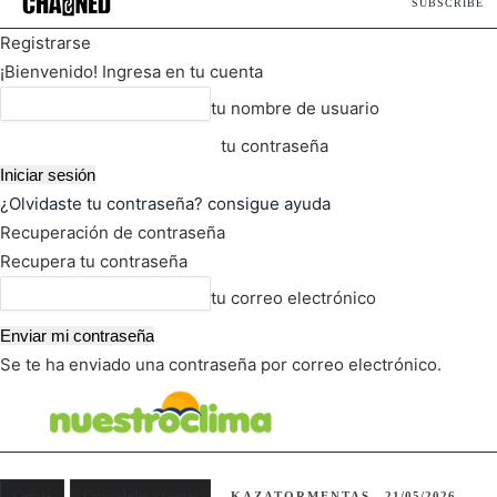
SUBSCRIBE
Registrarse
¡Bienvenido! Ingresa en tu cuenta
tu nombre de usuario
tu contraseña
¿Olvidaste tu contraseña? consigue ayuda
Recuperación de contraseña
Recupera tu contraseña
tu correo electrónico
Se te ha enviado una contraseña por correo electrónico.
FOT
TIEMPO ACTUAL
Ciencia
Curiosidades y rarezas
KAZATORMENTAS
21/05/2026