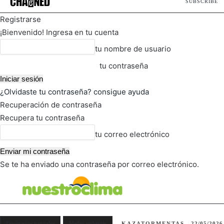
SUBSCRIBE
Registrarse
¡Bienvenido! Ingresa en tu cuenta
tu nombre de usuario
tu contraseña
¿Olvidaste tu contraseña? consigue ayuda
Recuperación de contraseña
Recupera tu contraseña
tu correo electrónico
Se te ha enviado una contraseña por correo electrónico.
FOT
TIEMPO ACTUAL
Fenómenos naturales
Medio ambiente
KAZATORMENTAS
22/05/2026