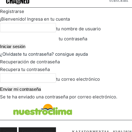
SUBSCRIBE
Registrarse
¡Bienvenido! Ingresa en tu cuenta
tu nombre de usuario
tu contraseña
¿Olvidaste tu contraseña? consigue ayuda
Recuperación de contraseña
Recupera tu contraseña
tu correo electrónico
Se te ha enviado una contraseña por correo electrónico.
FOT
TIEMPO ACTUAL
Ciencia
Curiosidades y rarezas
KAZATORMENTAS
03/01/2026