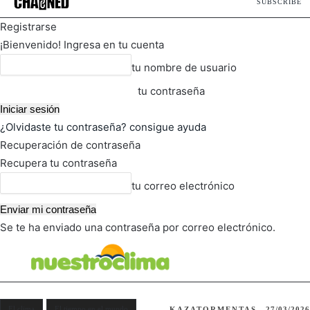
SUBSCRIBE
Registrarse
¡Bienvenido! Ingresa en tu cuenta
tu nombre de usuario
tu contraseña
¿Olvidaste tu contraseña? consigue ayuda
Recuperación de contraseña
Recupera tu contraseña
tu correo electrónico
Se te ha enviado una contraseña por correo electrónico.
FOT
TIEMPO ACTUAL
El clima
El tiempo en el mundo
KAZATORMENTAS
27/03/2026