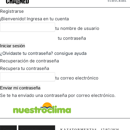
SUBSCRIBE
Registrarse
¡Bienvenido! Ingresa en tu cuenta
tu nombre de usuario
tu contraseña
¿Olvidaste tu contraseña? consigue ayuda
Recuperación de contraseña
Recupera tu contraseña
tu correo electrónico
Se te ha enviado una contraseña por correo electrónico.
FOT
TIEMPO ACTUAL
Ciencia
Curiosidades y rarezas
KAZATORMENTAS
17/07/2026