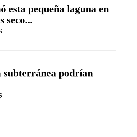
ó esta pequeña laguna en
s seco...
S
a subterránea podrían
S