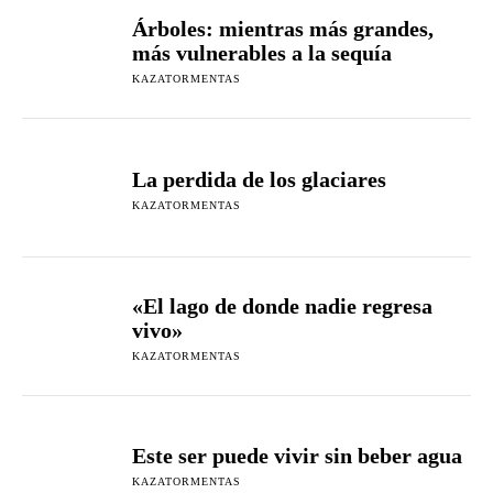
Árboles: mientras más grandes,
más vulnerables a la sequía
KAZATORMENTAS
La perdida de los glaciares
KAZATORMENTAS
«El lago de donde nadie regresa
vivo»
KAZATORMENTAS
Este ser puede vivir sin beber agua
KAZATORMENTAS