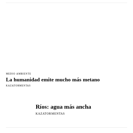
MEDIO AMBIENTE
La humanidad emite mucho más metano
KAZATORMENTAS
Ríos: agua más ancha
KAZATORMENTAS