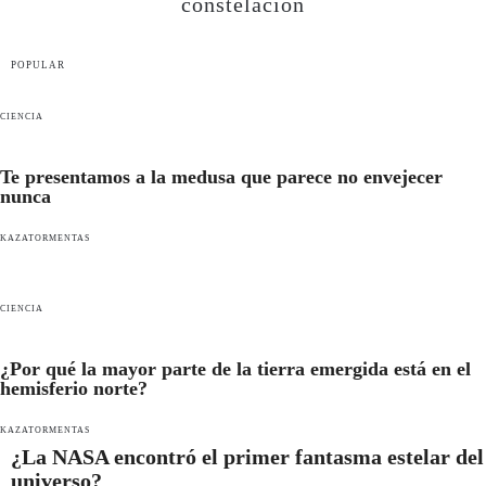
constelacion
POPULAR
CIENCIA
Te presentamos a la medusa que parece no envejecer
nunca
KAZATORMENTAS
CIENCIA
¿Por qué la mayor parte de la tierra emergida está en el
hemisferio norte?
KAZATORMENTAS
¿La NASA encontró el primer fantasma estelar del
universo?