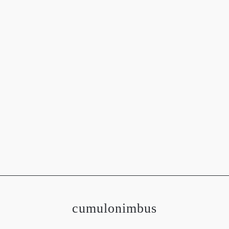
OGRAFÍAS
METEOROLOGÍA
ASTRONOMÍA
MEDIO 
cumulonimbus