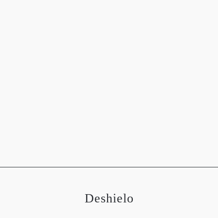
OGRAFÍAS
METEOROLOGÍA
ASTRONOMÍA
MEDIO 
Deshielo