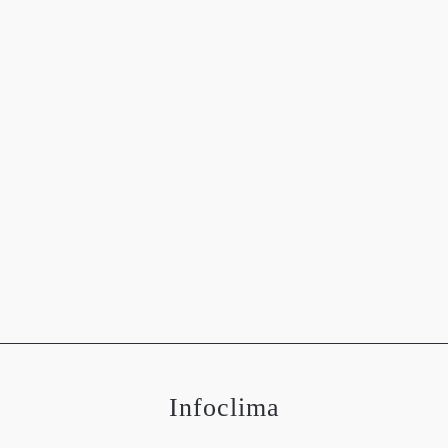
OGRAFÍAS
METEOROLOGÍA
ASTRONOMÍA
MEDIO 
Infoclima