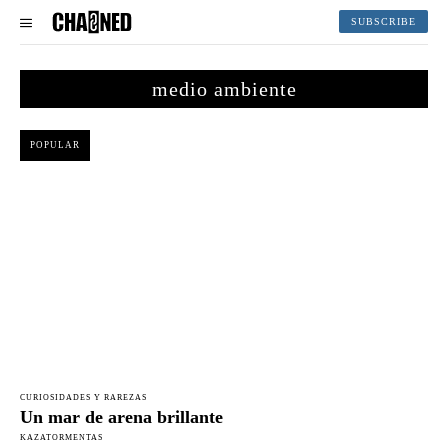
SUBSCRIBE
medio ambiente
POPULAR
CURIOSIDADES Y RAREZAS
Un mar de arena brillante
KAZATORMENTAS