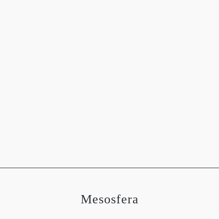
OGRAFÍAS
METEOROLOGÍA
ASTRONOMÍA
MEDIO 
Mesosfera