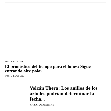
SIN CLASIFICAR
El pronóstico del tiempo para el lunes: Sigue
entrando aire polar
ROCÍO ROGGERO
Volcán Thera: Los anillos de los
árboles podrían determinar la
fecha...
KAZATORMENTAS