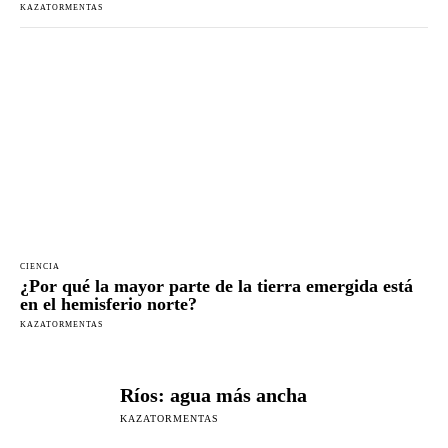
KAZATORMENTAS
CIENCIA
¿Por qué la mayor parte de la tierra emergida está
en el hemisferio norte?
KAZATORMENTAS
Ríos: agua más ancha
KAZATORMENTAS