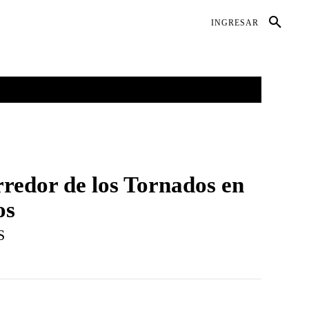
DIO AMBIENTE
SALUD
CONTACTO
INGRESAR
GALERÍAS
MORE
redor de los Tornados en
os
S