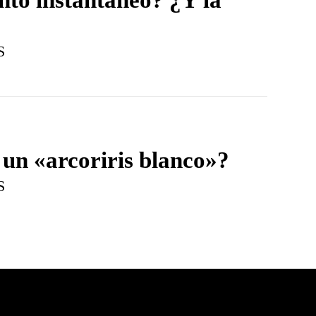
S
 un «arcoriris blanco»?
S