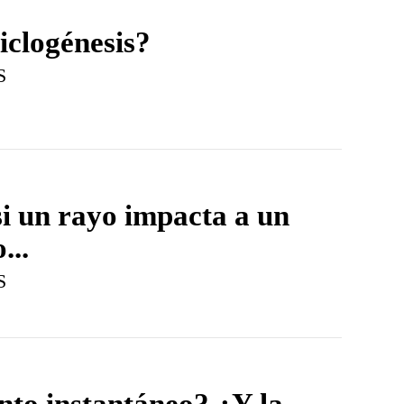
iclogénesis?
S
i un rayo impacta a un
...
S
ento instantáneo? ¿Y la