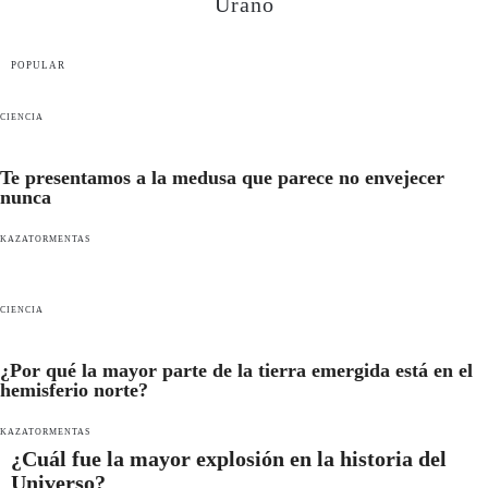
Urano
POPULAR
CIENCIA
Te presentamos a la medusa que parece no envejecer
nunca
KAZATORMENTAS
CIENCIA
¿Por qué la mayor parte de la tierra emergida está en el
hemisferio norte?
KAZATORMENTAS
¿Cuál fue la mayor explosión en la historia del
Universo?