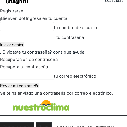
SUBSCRIBE
Registrarse
¡Bienvenido! Ingresa en tu cuenta
tu nombre de usuario
tu contraseña
¿Olvidaste tu contraseña? consigue ayuda
Recuperación de contraseña
Recupera tu contraseña
tu correo electrónico
Se te ha enviado una contraseña por correo electrónico.
FOT
TIEMPO ACTUAL
Fenómenos naturales
Sismos
KAZATORMENTAS
03/04/2024