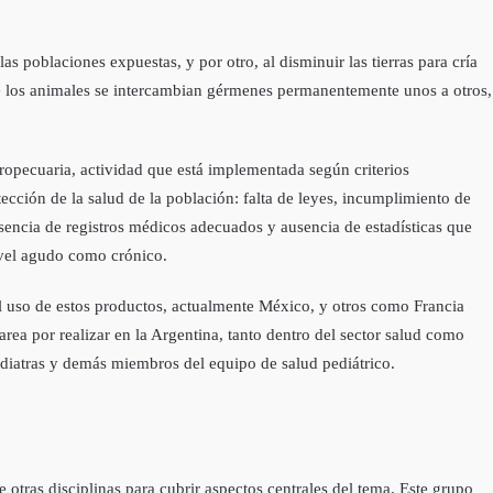
s poblaciones expuestas, y por otro, al disminuir las tierras para cría
que los animales se intercambian gérmenes permanentemente unos a otros,
ropecuaria, actividad que está implementada según criterios
ección de la salud de la población: falta de leyes, incumplimiento de
usencia de registros médicos adecuados y ausencia de estadísticas que
ivel agudo como crónico.
e el uso de estos productos, actualmente México, y otros como Francia
rea por realizar en la Argentina, tanto dentro del sector salud como
ediatras y demás miembros del equipo de salud pediátrico.
 otras disciplinas para cubrir aspectos centrales del tema. Este grupo