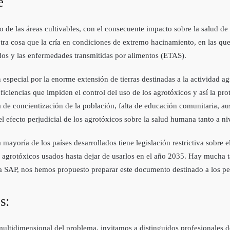
e
de las áreas cultivables, con el consecuente impacto sobre la salud de la
n otra cosa que la cría en condiciones de extremo hacinamiento, en las 
os y las enfermedades transmitidas por alimentos (ETAS).
special por la enorme extensión de tierras destinadas a la actividad ag
ciencias que impiden el control del uso de los agrotóxicos y así la prot
ta de concientización de la población, falta de educación comunitaria, a
 efecto perjudicial de los agrotóxicos sobre la salud humana tanto a n
a mayoría de los países desarrollados tiene legislación restrictiva sobr
 agrotóxicos usados hasta dejar de usarlos en el año 2035. Hay mucha ta
e la SAP, nos hemos propuesto preparar este documento destinado a los p
s:
multidimensional del problema, invitamos a distinguidos profesionales de