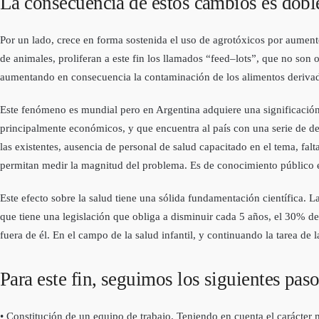
La consecuencia de estos cambios es dobl
Por un lado, crece en forma sostenida el uso de agrotóxicos por aumento 
de animales, proliferan a este fin los llamados “feed–lots”, que no so
aumentando en consecuencia la contaminación de los alimentos derivad
Este fenómeno es mundial pero en Argentina adquiere una significación e
principalmente económicos, y que encuentra al país con una serie de defi
las existentes, ausencia de personal de salud capacitado en el tema, fal
permitan medir la magnitud del problema. Es de conocimiento público el
Este efecto sobre la salud tiene una sólida fundamentación científica. L
que tiene una legislación que obliga a disminuir cada 5 años, el 30% de
fuera de él. En el campo de la salud infantil, y continuando la tarea d
Para este fin, seguimos los siguientes paso
• Constitución de un equipo de trabajo. Teniendo en cuenta el carácter 