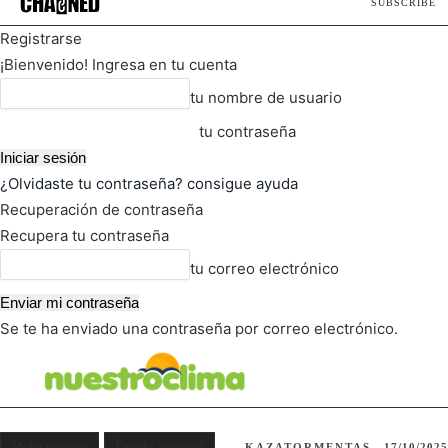
SUBSCRIBE
Registrarse
¡Bienvenido! Ingresa en tu cuenta
tu nombre de usuario
tu contraseña
¿Olvidaste tu contraseña? consigue ayuda
Recuperación de contraseña
Recupera tu contraseña
tu correo electrónico
Se te ha enviado una contraseña por correo electrónico.
FOT
TIEMPO ACTUAL
Medio ambiente
Derecho ambiental
KAZATORMENTAS
17/10/2025