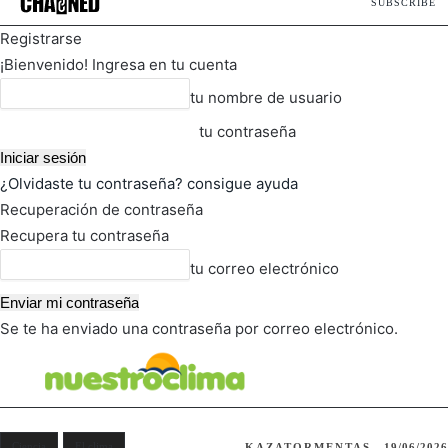
SUBSCRIBE
Registrarse
¡Bienvenido! Ingresa en tu cuenta
tu nombre de usuario
tu contraseña
¿Olvidaste tu contraseña? consigue ayuda
Recuperación de contraseña
Recupera tu contraseña
tu correo electrónico
Se te ha enviado una contraseña por correo electrónico.
FOT
TIEMPO ACTUAL
Ciencia
El clima
KAZATORMENTAS
19/06/2026