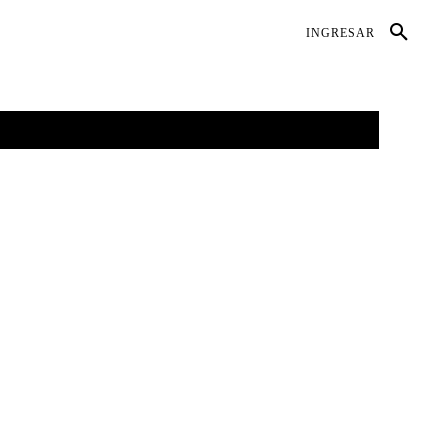
DIO AMBIENTE
SALUD
CONTACTO
INGRESAR
GALERÍAS
MORE