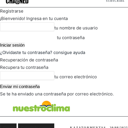
SUBSCRIBE
Registrarse
¡Bienvenido! Ingresa en tu cuenta
tu nombre de usuario
tu contraseña
¿Olvidaste tu contraseña? consigue ayuda
Recuperación de contraseña
Recupera tu contraseña
tu correo electrónico
Se te ha enviado una contraseña por correo electrónico.
FOT
TIEMPO ACTUAL
Ciencia
Curiosidades y rarezas
KAZATORMENTAS
20/08/2025