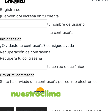
SUBSCRIBE
Registrarse
¡Bienvenido! Ingresa en tu cuenta
tu nombre de usuario
tu contraseña
¿Olvidaste tu contraseña? consigue ayuda
Recuperación de contraseña
Recupera tu contraseña
tu correo electrónico
Se te ha enviado una contraseña por correo electrónico.
FOT
TIEMPO ACTUAL
Ciencia
Curiosidades y rarezas
KAZATORMENTAS
04/07/2026