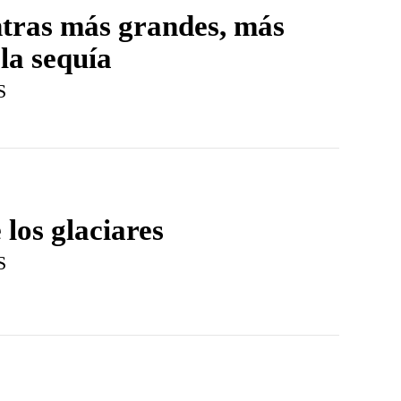
ntras más grandes, más
la sequía
S
 los glaciares
S