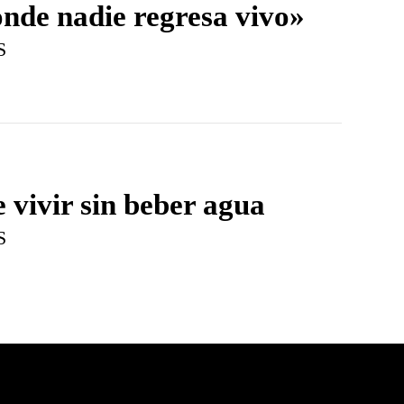
onde nadie regresa vivo»
S
e vivir sin beber agua
S