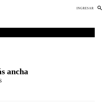
DIO AMBIENTE
SALUD
CONTACTO
INGRESAR
GALERÍAS
MORE
ás ancha
S