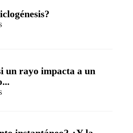
iclogénesis?
S
i un rayo impacta a un
...
S
ento instantáneo? ¿Y la