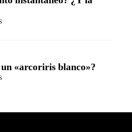
S
 un «arcoriris blanco»?
S