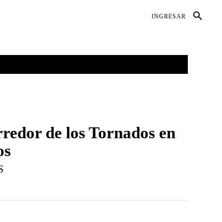
DIO AMBIENTE
SALUD
CONTACTO
INGRESAR
GALERÍAS
MORE
redor de los Tornados en
os
S