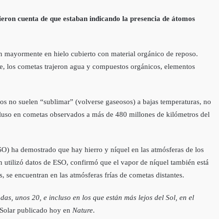
 dieron cuenta de que estaban indicando la presencia de átomos
n mayormente en hielo cubierto con material orgánico de reposo.
te, los cometas trajeron agua y compuestos orgánicos, elementos
dos no suelen “sublimar” (volverse gaseosos) a bajas temperaturas, no
ncluso en cometas observados a más de 480 millones de kilómetros del
O) ha demostrado que hay hierro y níquel en las atmósferas de los
n utilizó datos de ESO, confirmó que el vapor de níquel también está
, se encuentran en las atmósferas frías de cometas distantes.
s, unos 20, e incluso en los que están más lejos del Sol, en el
a Solar publicado hoy en
Nature
.