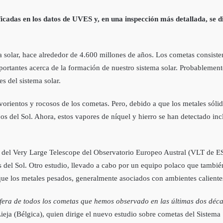
tificadas en los datos de UVES y, en una inspección más detallada, se
 solar, hace alrededor de 4.600 millones de años. Los cometas consiste
mportantes acerca de la formación de nuestro sistema solar. Probablemen
es del sistema solar.
vorientos y rocosos de los cometas. Pero, debido a que los metales sóli
jos del Sol. Ahora, estos vapores de níquel y hierro se han detectado i
s del Very Large Telescope del Observatorio Europeo Austral (VLT de ES
s del Sol. Otro estudio, llevado a cabo por un equipo polaco que tambié
 que los metales pesados, generalmente asociados con ambientes calientes
era de todos los cometas que hemos observado en las últimas dos década
Lieja (Bélgica), quien dirige el nuevo estudio sobre cometas del Sistem