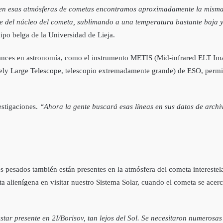
 y en esas atmósferas de cometas encontramos aproximadamente la mism
icie del núcleo del cometa, sublimando a una temperatura bastante baja
po belga de la Universidad de Lieja.
avances en astronomía, como el instrumento METIS (Mid-infrared ELT Im
mely Large Telescope, telescopio extremadamente grande) de ESO, permiti
estigaciones.
“Ahora la gente buscará esas líneas en sus datos de archi
 pesados también están presentes en la atmósfera del cometa interestelar
a alienígena en visitar nuestro Sistema Solar, cuando el cometa se ac
estar presente en 2I/Borisov, tan lejos del Sol. Se necesitaron numero