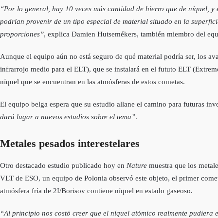
“Por lo general, hay 10 veces más cantidad de hierro que de níquel,
podrían provenir de un tipo especial de material situado en la superf
proporciones”
, explica Damien Hutsemékers, también miembro del equi
Aunque el equipo aún no está seguro de qué material podría ser, los 
infrarrojo medio para el ELT), que se instalará en el fututo ELT (Extre
níquel que se encuentran en las atmósferas de estos cometas.
El equipo belga espera que su estudio allane el camino para futuras inv
dará lugar a nuevos estudios sobre el tema”
.
Metales pesados interestelares
Otro destacado estudio publicado hoy en
Nature
muestra que los metales
VLT de ESO, un equipo de Polonia observó este objeto, el primer comet
atmósfera fría de 2I/Borisov contiene níquel en estado gaseoso.
“Al principio nos costó creer que el níquel atómico realmente pudiera 