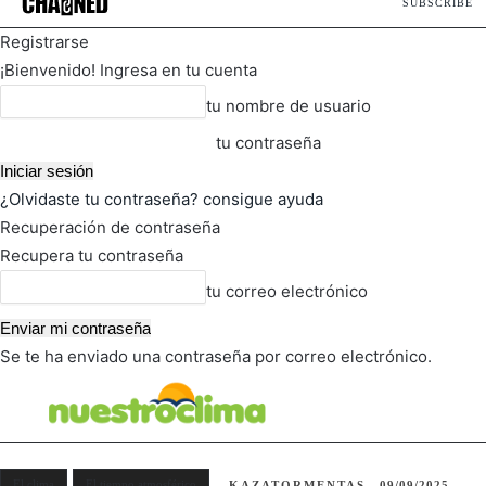
SUBSCRIBE
Registrarse
¡Bienvenido! Ingresa en tu cuenta
tu nombre de usuario
tu contraseña
¿Olvidaste tu contraseña? consigue ayuda
Recuperación de contraseña
Recupera tu contraseña
tu correo electrónico
Se te ha enviado una contraseña por correo electrónico.
FOT
TIEMPO ACTUAL
El clima
El tiempo atmosférico
KAZATORMENTAS
09/09/2025