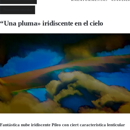
Fenómenos naturales
“Una pluma» iridiscente en el cielo
Fantástica nube iridiscente Píleo con ciert caracteristica lenticular